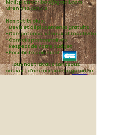
Mail : pierrecribos@gmail.com
Siren 442 724 712
Nos petits plus :
-Devis et déplacements gratuits
-Compétence, sérieux et réactivité
-Conseils personnalisés
-Respect de votre budget
-Possibilité paiement
Tous nos travaux sont sous
couvert d'une assurance garantie
responsabilité civile