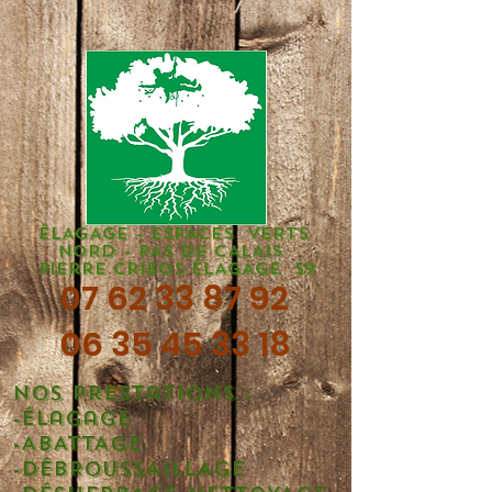
ÉLAGAGE - ESPACES VERTS
NORD - PAS DE CALAIS
Pierre CRIBOS ÉLAGAGE 59
07 62 33 87 92
06 35 45 33 18
Nos prestations :
-Élagage
-ABATTAGE
-DÉBROUSSAILLAGE