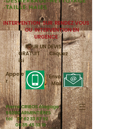
-DÉSHERBAGE-NETTOYAGE
-TAILLE HAIES
INTERVENTION SUR RENDEZ VOUS
OU INTERVENTION EN
URGENCE
POUR UN DEVIS
GRATUIT Cliquez
ici
Appele
Envoi
r
Mail
Pierre CRIBOS élagage
59280 ARMENTIÈRES
tél
07 62 33 87 92
06 35 45 33 18